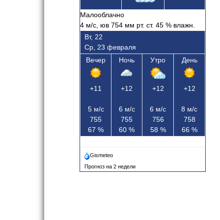
Малооблачно
4
м/с, юв
754 мм рт. ст.
45
% влажн.
Вт, 22
Ср, 23 февраля
Вечер
Ночь
Утро
День
+11
+12
+12
+12
5
м/с
6
м/с
6
м/с
8
м/с
755
755
756
758
67
%
60
%
58
%
66
%