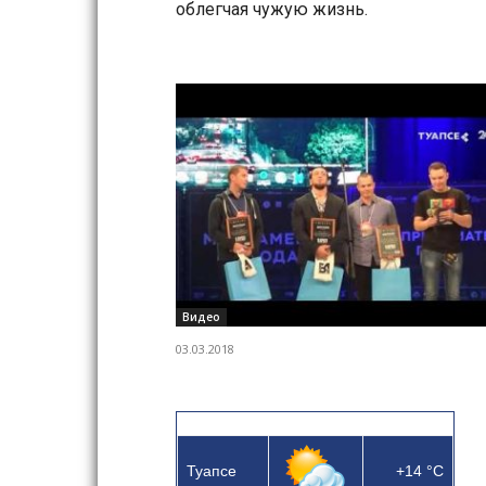
облегчая чужую жизнь.
Видео
03.03.2018
Туапсе
+14
°C