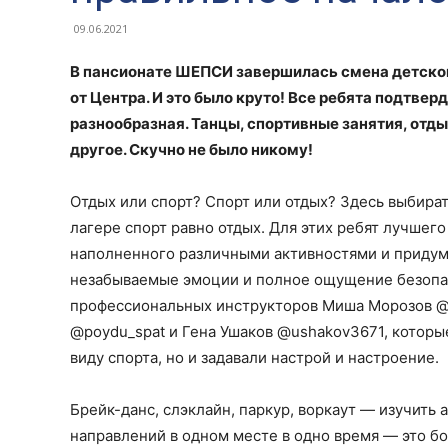
09.06.2021
В пансионате ШЕПСИ завершилась смена детског
от Центра. И это было круто! Все ребята подтве
разнообразная. Танцы, спортивные занятия, отды
другое. Скучно не было никому!
Отдых или спорт? Спорт или отдых? Здесь выбират
лагере спорт равно отдых. Для этих ребят лучшег
наполненного различными активностями и придума
незабываемые эмоции и полное ощущение безопа
профессиональных инструкторов Миша Морозов @_
@poydu_spat и Гена Ушаков @ushakov3671, которы
виду спорта, но и задавали настрой и настроение.
Брейк-данс, слэклайн, паркур, воркаут — изучить
направлений в одном месте в одно время — это бо