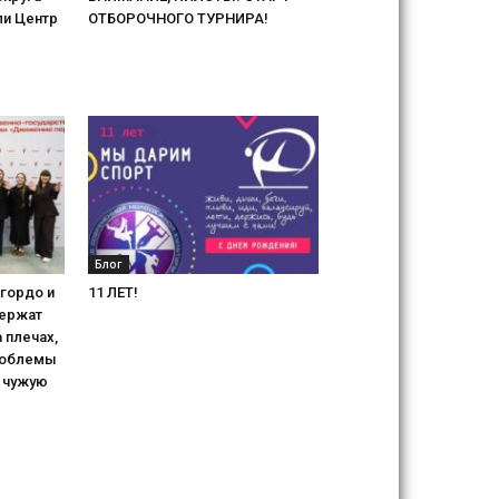
ли Центр
ОТБОРОЧНОГО ТУРНИРА!
Блог
гордо и
11 ЛЕТ!
держат
 плечах,
роблемы
 чужую