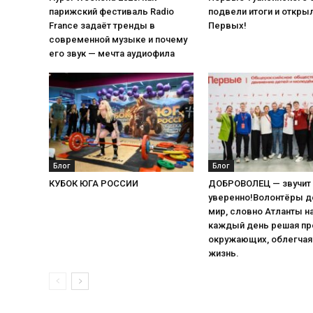
парижский фестиваль Radio
подвели итоги и откры
France задаёт тренды в
Первых!
современной музыке и почему
его звук — мечта аудиофила
Блог
Блог
КУБОК ЮГА РОССИИ
ДОБРОВОЛЕЦ — звучит 
уверенно!Волонтёры 
мир, словно Атланты на
каждый день решая п
окружающих, облегчая
жизнь.