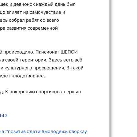
чишек и девчонок каждый день был
о влияет на самочувствие и
рь собрал ребят со всего
тра развития современной
всё происходило. Пансионат ШЕПСИ
а своей территории. Здесь есть всё
 и культурного просвещения. В такой
идет плодотворнее.
ёд. К покорению спортивных вершин
6443
на
#позитив
#дети
#молодежь
#воркау