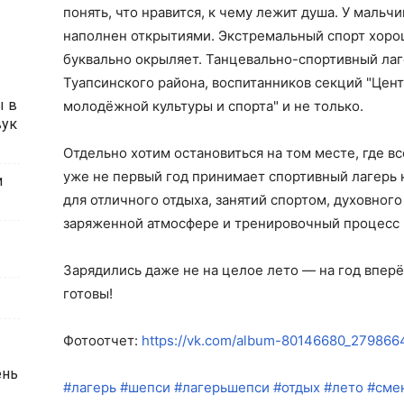
понять, что нравится, к чему лежит душа. У маль
наполнен открытиями. Экстремальный спорт хорош
буквально окрыляет. Танцевально-спортивный лаге
Туапсинского района, воспитанников секций "Цен
ы в
молодёжной культуры и спорта" и не только.
вук
Отдельно хотим остановиться на том месте, где 
уже не первый год принимает спортивный лагерь н
и
для отличного отдыха, занятий спортом, духовного
заряженной атмосфере и тренировочный процесс 
Зарядились даже не на целое лето — на год впер
готовы!
Фотоотчет:
https://vk.com/album-80146680_27986
ень
#лагерь
#шепси
#лагерьшепси
#отдых
#лето
#сме