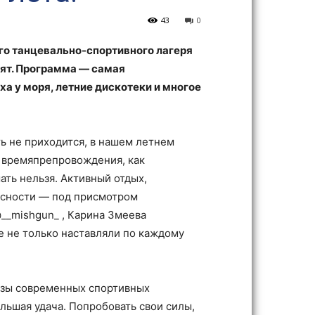
43
0
о танцевально-спортивного лагеря
рдят. Программа — самая
ха у моря, летние дискотеки и многое
ь не приходится, в нашем летнем
о времяпрепровождения, как
ть нельзя. Активный отдых,
сности — под присмотром
_mishgun_ , Карина Змеева
е не только наставляли по каждому
 азы современных спортивных
льшая удача. Попробовать свои силы,