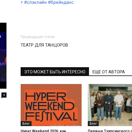
т
#слэклайн
#брейкданс
Предыдущая статья
ТЕАТР ДЛЯ ТАНЦОРОВ
ЭТО МОЖЕТ БЫТЬ ИНТЕРЕСНО
ЕЩЕ ОТ АВТОРА
0
Блог
Блог
Hyper Weekend 2026: как
Первые Туапсинского 