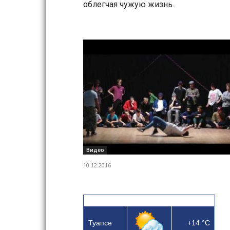
облегчая чужую жизнь.
Видео
10.12.2016
Туапсе
+14
°C