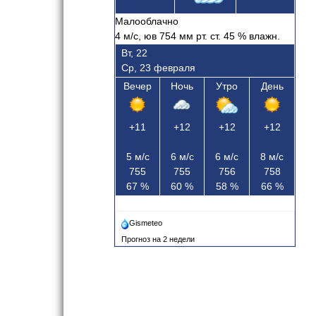
Малооблачно
4
м/с, юв
754 мм рт. ст.
45
% влажн.
Вт, 22
Ср, 23 февраля
Вечер
Ночь
Утро
День
+11
+12
+12
+12
5
м/с
6
м/с
6
м/с
8
м/с
755
755
756
758
67
%
60
%
58
%
66
%