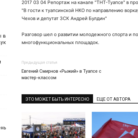
2017 03 04 Репортаж на канале "ТНТ-Туапсе" в п
"В гости к туапсинской НКО по направлению ворка
Чехов и депутат ЗСК Андрей Булдин"
Разговор шел о развитии молодежного спорта и п
ы в
многофункциональных площадок.
вук
и
Предыдущая статья
Евгений Смирнов «Рыжий» в Туапсе с
мастер-классом
ЭТО МОЖЕТ БЫТЬ ИНТЕРЕСНО
ЕЩЕ ОТ АВТОРА
ень