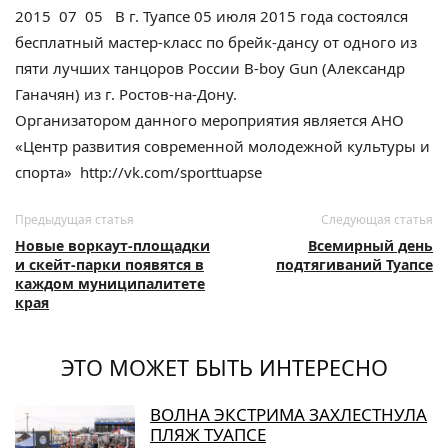
2015 07 05 В г. Туапсе 05 июля 2015 года состоялся
бесплатный мастер-класс по брейк-дансу от одного из
пяти лучших танцоров России B-boy Gun (Александр
Ганачян) из г. Ростов-на-Дону.
Организатором данного мероприятия является АНО
«Центр развития современной молодежной культуры и
спорта» http://vk.com/sporttuapse
Предыдущая статья
Следующая статья
Новые воркаут-площадки
Всемирный день
и скейт-парки появятся в
подтягиваний Туапсе
каждом муниципалитете
края
ЭТО МОЖЕТ БЫТЬ ИНТЕРЕСНО
ВОЛНА ЭКСТРИМА ЗАХЛЕСТНУЛА
ПЛЯЖ ТУАПСЕ