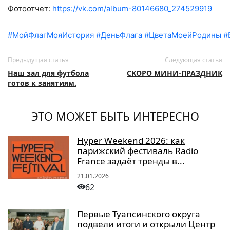
Фотоотчет:
https://vk.com/album-80146680_274529919
#МойФлагМояИстория
#ДеньФлага
#ЦветаМоейРодины
#
Предыдущая статья
Следующая статья
Наш зал для футбола
СКОРО МИНИ-ПРАЗДНИК
готов к занятиям.
ЭТО МОЖЕТ БЫТЬ ИНТЕРЕСНО
Hyper Weekend 2026: как
парижский фестиваль Radio
France задаёт тренды в...
21.01.2026
62
Первые Туапсинского округа
подвели итоги и открыли Центр