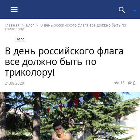
Главная
Блог
В день российского флага все должно быть по
триколору!
Блог
В день российского флага
все должно быть по
триколору!
13
0
21.08.2020