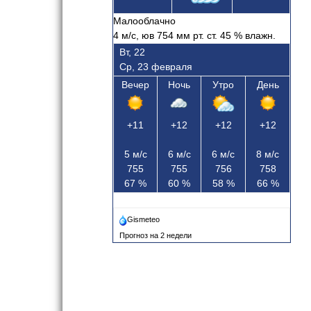
Малооблачно
4
м/с, юв
754 мм рт. ст.
45
% влажн.
Вт, 22
Ср, 23 февраля
Вечер
Ночь
Утро
День
+11
+12
+12
+12
5
м/с
6
м/с
6
м/с
8
м/с
755
755
756
758
67
%
60
%
58
%
66
%