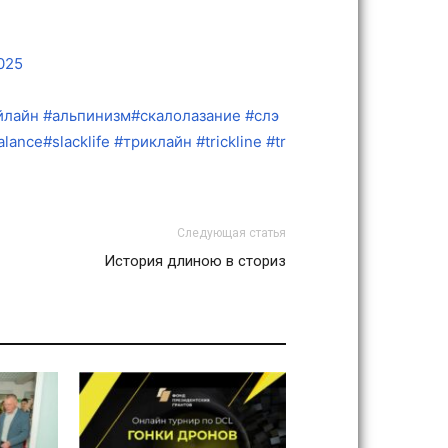
025
йлайн
#альпинизм
#скалолазание
#слэ
alance
#slacklife
#триклайн
#trickline
#tr
Следующая статья
История длиною в сториз