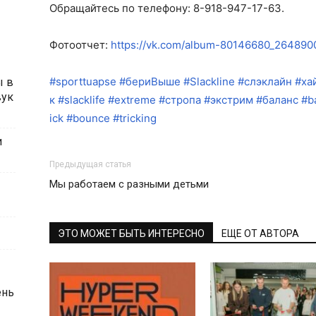
Обращайтесь по телефону: 8-918-947-17-63.
Фотоотчет:
https://vk.com/album-80146680_264890
#sporttuapse
#бериВыше
#Slackline
#слэклайн
#ха
ы в
вук
к
#slacklife
#extreme
#стропа
#экстрим
#баланс
#b
ick
#bounce
#tricking
и
Предыдущая статья
Мы работаем с разными детьми
ЭТО МОЖЕТ БЫТЬ ИНТЕРЕСНО
ЕЩЕ ОТ АВТОРА
ень