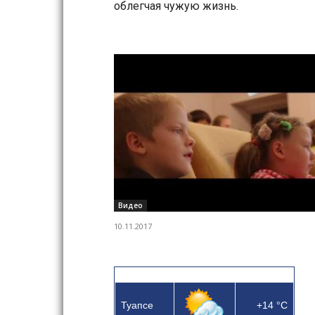
облегчая чужую жизнь.
Видео
10.11.2017
Туапсе
+14
°C