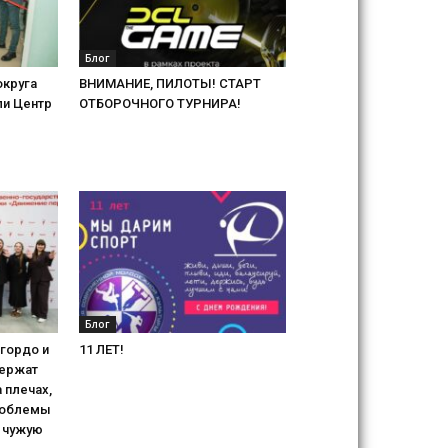
Блог
округа
ВНИМАНИЕ, ПИЛОТЫ! СТАРТ
ли Центр
ОТБОРОЧНОГО ТУРНИРА!
Блог
гордо и
11 ЛЕТ!
держат
 плечах,
роблемы
 чужую