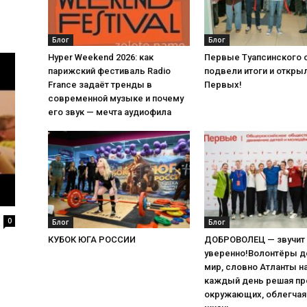
Блог
Блог
Hyper Weekend 2026: как
Первые Туапсинского 
парижский фестиваль Radio
подвели итоги и откры
France задаёт тренды в
Первых!
современной музыке и почему
его звук — мечта аудиофила
0
Блог
Блог
КУБОК ЮГА РОССИИ
ДОБРОВОЛЕЦ — звучит 
уверенно!Волонтёры 
мир, словно Атланты на
каждый день решая п
окружающих, облегчая