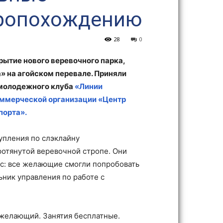
тропохождению
28
0
крытие нового веревочного парка,
» на агойском перевале. Приняли
 молодежного клуба
«Линии
ммерческой организации «Центр
порта».
упления по слэклайну
ротянутой веревочной стропе. Они
сс: все желающие смогли попробовать
ьник управления по работе с
 желающий. Занятия бесплатные.