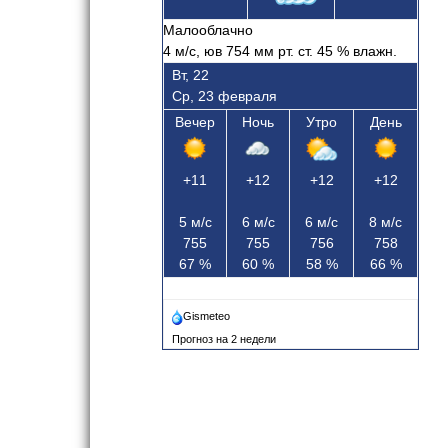
Малооблачно
4
м/с, юв
754 мм рт. ст.
45
% влажн.
Вт, 22
Ср, 23 февраля
Вечер
Ночь
Утро
День
+11
+12
+12
+12
5
м/с
6
м/с
6
м/с
8
м/с
755
755
756
758
67
%
60
%
58
%
66
%