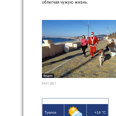
облегчая чужую жизнь.
Видео
04.01.2021
Туапсе
+14
°C