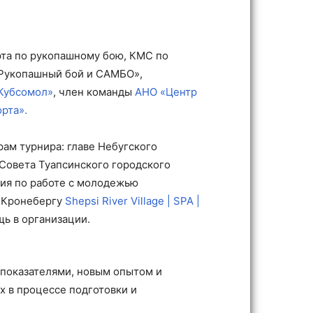
рта по рукопашному бою, КМС по
 «Рукопашный бой и САМБО»,
«Кубсомол»
, член команды
АНО «Центр
рта».
ам турнира: главе Небугского
 Совета Туапсинского городского
ния по работе с молодежью
ю Кронебергу
Shepsi River Village | SPA |
щь в организации.
 показателями, новым опытом и
 в процессе подготовки и