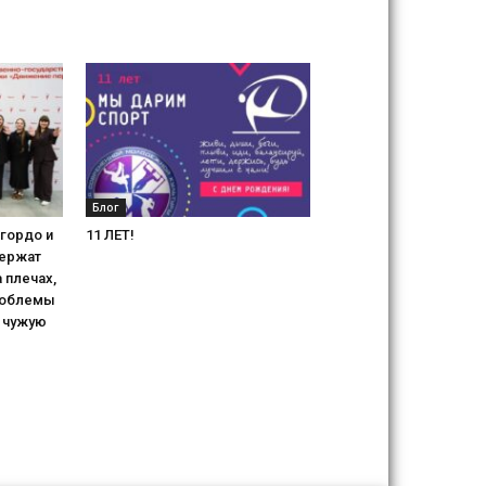
Блог
гордо и
11 ЛЕТ!
держат
 плечах,
роблемы
 чужую