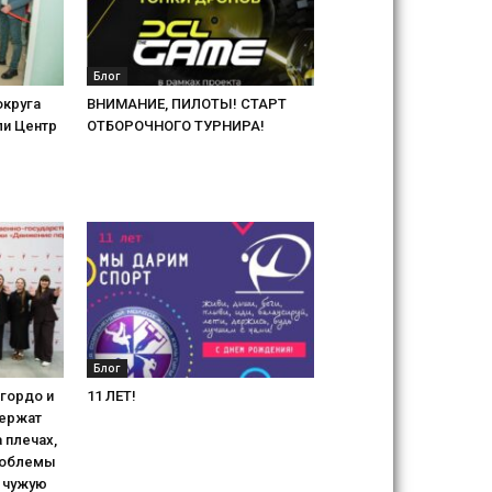
Блог
округа
ВНИМАНИЕ, ПИЛОТЫ! СТАРТ
ли Центр
ОТБОРОЧНОГО ТУРНИРА!
Блог
гордо и
11 ЛЕТ!
держат
 плечах,
роблемы
 чужую