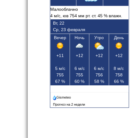
Малооблачно
4
м/с, юв
754 мм рт. ст.
45
% влажн.
Вт, 22
Ср, 23 февраля
Вечер
Ночь
Утро
День
+11
+12
+12
+12
5
м/с
6
м/с
6
м/с
8
м/с
755
755
756
758
67
%
60
%
58
%
66
%