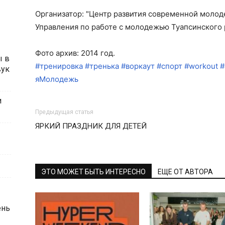
Организатор: "Центр развития современной молод
Управления по работе с молодежью Туапсинского 
Фото архив: 2014 год.
ы в
#тренировка
#тренька
#воркаут
#спорт
#workout
#
вук
яМолодежь
и
Предыдущая статья
ЯРКИЙ ПРАЗДНИК ДЛЯ ДЕТЕЙ
ЭТО МОЖЕТ БЫТЬ ИНТЕРЕСНО
ЕЩЕ ОТ АВТОРА
ень