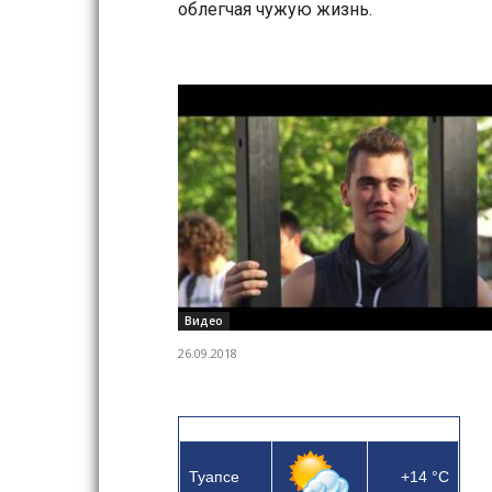
облегчая чужую жизнь.
Видео
26.09.2018
Туапсе
+14
°C