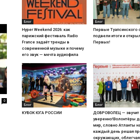
Блог
Блог
Hyper Weekend 2026: как
Первые Туапсинского 
парижский фестиваль Radio
подвели итоги и откры
France задаёт тренды в
Первых!
современной музыке и почему
его звук — мечта аудиофила
0
Блог
Блог
КУБОК ЮГА РОССИИ
ДОБРОВОЛЕЦ — звучит 
уверенно!Волонтёры 
мир, словно Атланты на
каждый день решая п
окружающих, облегчая