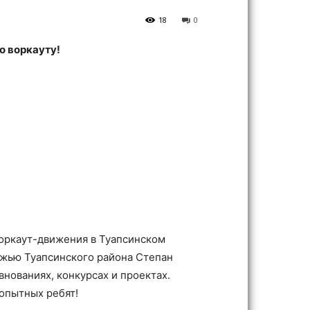
18
0
о воркауту!
воркаут-движения в Туапсинском
ежью Туапсинского района Степан
нованиях, конкурсах и проектах.
 опытных ребят!