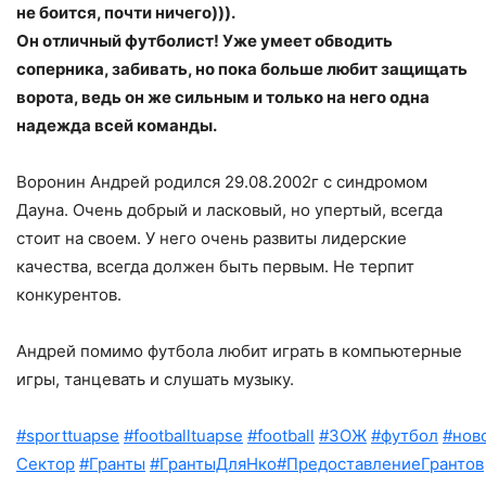
не боится, почти ничего))).
Он отличный футболист! Уже умеет обводить
соперника, забивать, но пока больше любит защищать
ворота, ведь он же сильным и только на него одна
надежда всей команды.
Воронин Андрей родился 29.08.2002г с синдромом
Дауна. Очень добрый и ласковый, но упертый, всегда
стоит на своем. У него очень развиты лидерские
качества, всегда должен быть первым. Не терпит
конкурентов.
Андрей помимо футбола любит играть в компьютерные
игры, танцевать и слушать музыку.
#sporttuapse
#footballtuapse
#football
#ЗОЖ
#футбол
#нов
Сектор
#Гранты
#ГрантыДляНко
#ПредоставлениеГрантов