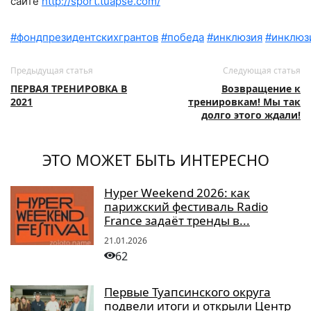
сайте
http://sport.tuapse.com/
#фондпрезидентскихгрантов
#победа
#инклюзия
#инклюз
Предыдущая статья
Следующая статья
ПЕРВАЯ ТРЕНИРОВКА В
Возвращение к
2021
тренировкам! Мы так
долго этого ждали!
ЭТО МОЖЕТ БЫТЬ ИНТЕРЕСНО
Hyper Weekend 2026: как
парижский фестиваль Radio
France задаёт тренды в...
21.01.2026
62
Первые Туапсинского округа
подвели итоги и открыли Центр