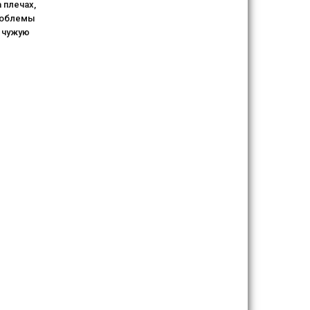
 плечах,
роблемы
 чужую