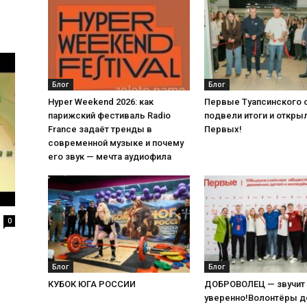
Блог
Блог
Hyper Weekend 2026: как
Первые Туапсинского 
парижский фестиваль Radio
подвели итоги и откры
France задаёт тренды в
Первых!
современной музыке и почему
его звук — мечта аудиофила
0
Блог
Блог
КУБОК ЮГА РОССИИ
ДОБРОВОЛЕЦ — звучит 
уверенно!Волонтёры 