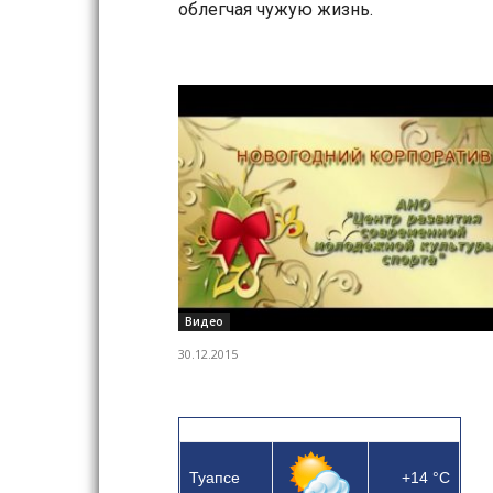
облегчая чужую жизнь.
Видео
30.12.2015
Туапсе
+14
°C