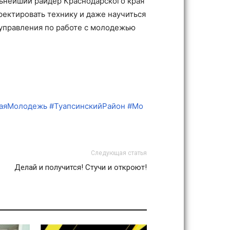
ильнейший райдер Краснодарского края
рректировать технику и даже научиться
 управления по работе с молодежью
каяМолодежь
#ТуапсинскийРайон
#Мо
Следующая статья
Делай и получится! Стучи и откроют!