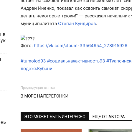
встает на самокат или катается несколько лет, с
Андрей Иненко, показал как освоить самокат, ско
делать некоторые трюки!" — рассказал начальник
муниципалитета
Степан Кундиров
.
ы в
вук
Фото:
https://vk.com/album-33564954_278915926
и
#tumolod93
#социальнаяактивность93
#Туапсинс
лодежьКубани
Предыдущая статья
В МОРЕ НАПЕРЕГОНКИ
ЭТО МОЖЕТ БЫТЬ ИНТЕРЕСНО
ЕЩЕ ОТ АВТОРА
ень