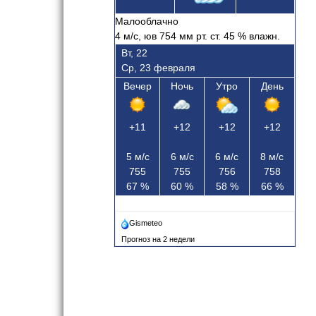
Малооблачно
4
м/с, юв
754 мм рт. ст.
45
% влажн.
Вт, 22
Ср, 23 февраля
Вечер
Ночь
Утро
День
+11
+12
+12
+12
5
м/с
6
м/с
6
м/с
8
м/с
755
755
756
758
67
%
60
%
58
%
66
%