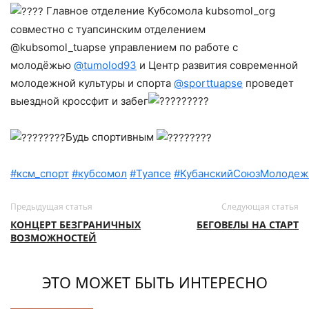
Главное отделение Кубсомола kubsomol_org
совместно с туапсинским отделением
@kubsomol_tuapse управлением по работе с
молодёжью
@tumolod93
и Центр развития современной
молодежной культуры и спорта
@sporttuapse
проведет
выездной кроссфит и забег
Будь спортивным
#ксм_спорт
#кубсомол
#Туапсе
#КубанскийСоюзМолодеж
Предыдущая статья
Следующая статья
КОНЦЕРТ БЕЗГРАНИЧНЫХ
БЕГОВЕЛЫ НА СТАРТ
ВОЗМОЖНОСТЕЙ
ЭТО МОЖЕТ БЫТЬ ИНТЕРЕСНО