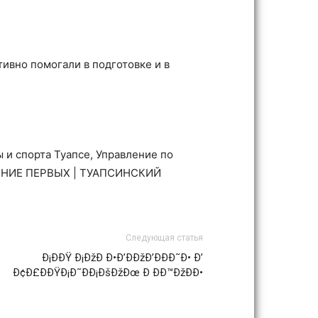
ивно помогали в подготовке и в
 и спорта Туапсе, Управление по
ЖЕНИЕ ПЕРВЫХ | ТУАПСИНСКИЙ
Следующая статья
Ð¡ÐÐŸ Ð¡ÐžÐ Ð•Ð’ÐÐžÐ’ÐÐÐ˜Ð• Ð’
Ð¢Ð£ÐÐŸÐ¡Ð˜ÐÐ¡ÐšÐžÐœ Ð ÐÐ™ÐžÐÐ•