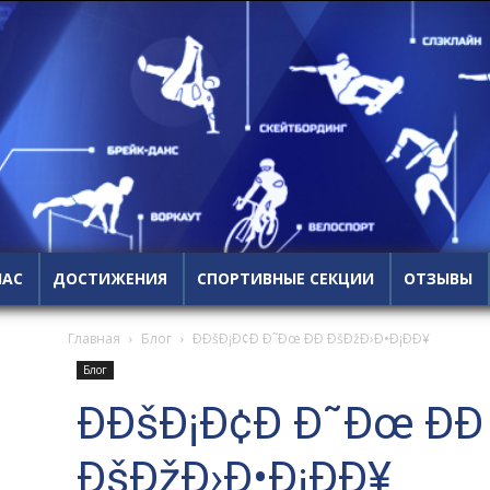
НАС
ДОСТИЖЕНИЯ
СПОРТИВНЫЕ СЕКЦИИ
ОТЗЫВЫ
Главная
Блог
Ð­ÐšÐ¡Ð¢Ð Ð˜Ðœ ÐÐ ÐšÐžÐ›Ð•Ð¡ÐÐ¥
Блог
Ð­ÐšÐ¡Ð¢Ð Ð˜Ðœ ÐÐ
ÐšÐžÐ›Ð•Ð¡ÐÐ¥