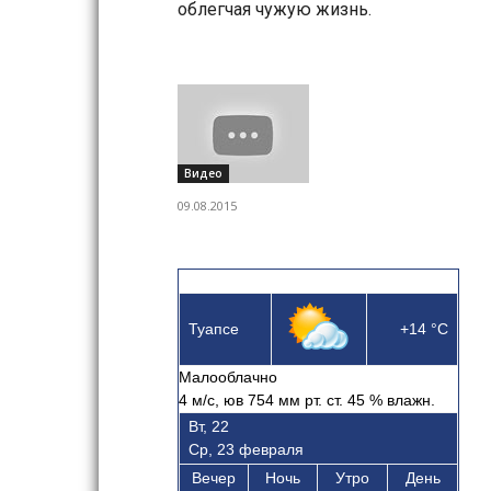
облегчая чужую жизнь.
Видео
09.08.2015
Туапсе
+14
°C
Малооблачно
4
м/с, юв
754 мм рт. ст.
45
% влажн.
Вт, 22
Ср, 23 февраля
Вечер
Ночь
Утро
День