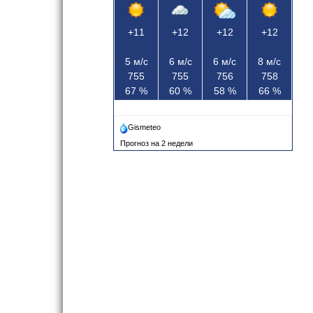
+11
+12
+12
+12
5
м/с
6
м/с
6
м/с
8
м/с
755
755
756
758
67
%
60
%
58
%
66
%