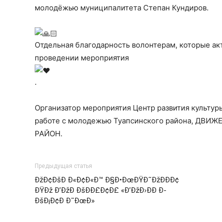
молодёжью муниципалитета Степан Кундиров.
Отдельная благодарность волонтерам, которые акт
проведении мероприятия
.
Организатор мероприятия Центр развития культуры
работе с молодежью Туапсинского района, ДВИ
РАЙОН.
Предыдущая статья
ÐžÐ¢ÐšÐ Ð«Ð¢Ð«Ð™ Ð§Ð•ÐœÐŸÐ˜ÐžÐÐÐ¢
ÐŸÐž Ð’ÐžÐ ÐšÐÐ£Ð¢Ð£ «Ð’ÐžÐ›ÐÐ Ð­
ÐšÐ¡Ð¢Ð Ð˜ÐœÐ»