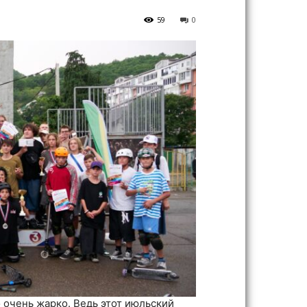
59
0
 очень жарко. Ведь этот июльский