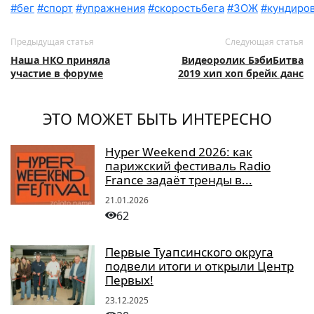
#бег
#спорт
#упражнения
#скоростьбега
#ЗОЖ
#кундиро
Предыдущая статья
Следующая статья
Наша НКО приняла
Видеоролик БэбиБитва
участие в форуме
2019 хип хоп брейк данс
ЭТО МОЖЕТ БЫТЬ ИНТЕРЕСНО
Hyper Weekend 2026: как
парижский фестиваль Radio
France задаёт тренды в...
21.01.2026
62
Первые Туапсинского округа
подвели итоги и открыли Центр
Первых!
23.12.2025