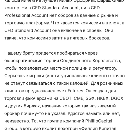
калоша ничем не лучше гнилых офшорных шарашкиных
контор. Ни в CFD Standard Account, ни в CFD
Professional Account нет сборов за данные о рынке и
торговую платформу. Что касается комиссии в целом, в
CFD Standard Account она включена в спреды. Они
такие, что комиссии хватит на пятерых брокеров.
Нашему брату придется пробираться через
бюрократические терния Соединенного Королевства,
чтобы пожаловаться местной полиции и регулятору.
Серьезные игроки (институциональные клиенты) точно
не станут связываться с такой калошей. Для розничных
клиентов предназначен счет Futures. Он создан для
торговли фьючерсами на CBOT, CME, SGX, HKEX, DGCX
и других биржах, названия которых так называемый
брокер почему-то не указал. Удастся намыть или нет,
неизвестно. То, что группе компаний PhillipCapital
Group, в которую входит лохотрон «Филлип Капитал